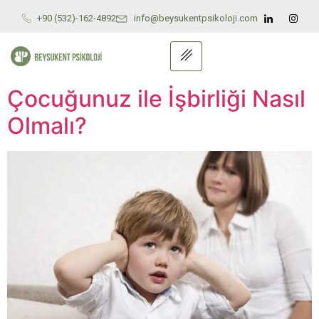
+90 (532)-162-4892
info@beysukentpsikoloji.com
Çocuğunuz ile İşbirliği Nasıl
Olmalı?