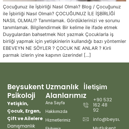
Çocuğunuz ile İşbirliği Nasıl Olmalı? Blog / Çocuğunuz
ile İşbirliği Nasıl Olmalı? ÇOCUĞUNUZ İLE İŞBİRLİĞİ
NASIL OLMALI? Tanımlamak. Gördüklerinizi ve sorunu
tanımlamak. Bilgilendirmek Bir kelime ile ifade etmek
Duygulardan bahsetmek Not yazmak Çocuklarla iş
birliği yapmak için yetişkinlerin kullandığı bazı yöntemler
EBEVEYN NE SÖYLER ? ÇOCUK NE ANLAR ? Kirli
parmak izlerin yine kapının üzerinde! […]
Beysukent
Uzmanlık
İletişim
Psikoloji
Alanlarımız
+90 532
Yetişkin,
Ana Sayfa
162 48
92
Çocuk, Ergen,
Hakkımızda
Çift ve Ailelere
info@beysukent
Hizmetlerimiz
Danışmanlık
Mutlukent
Ekibimiz