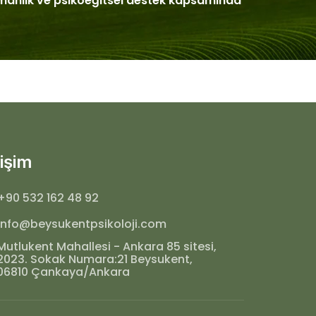
şmanlık ve psikoeğitsel destek kapsamında
tişim
+90 532 162 48 92
info@beysukentpsikoloji.com
Mutlukent Mahallesi - Ankara 85 sitesi,
2023. Sokak Numara:21 Beysukent,
06810 Çankaya/Ankara