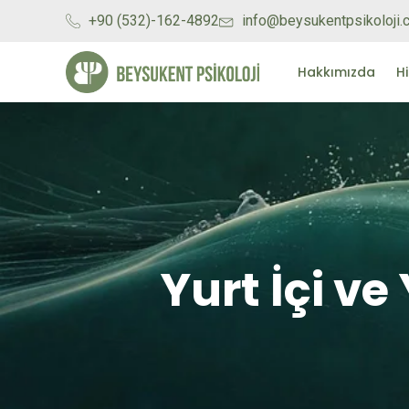
+90 (532)-162-4892
info@beysukentpsikoloji
Hakkımızda
H
Yurt İçi v